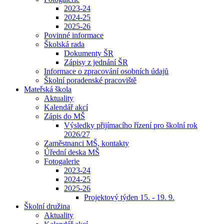
2023-24
2024-25
2025-26
Povinné informace
Školská rada
Dokumenty ŠR
Zápisy z jednání ŠR
Informace o zpracování osobních údajů
Školní poradenské pracoviště
Mateřská škola
Aktuality
Kalendář akcí
Zápis do MŠ
Výsledky přijímacího řízení pro školní rok
2026/27
Zaměstnanci MŠ, kontakty
Úřední deska MŠ
Fotogalerie
2023-24
2024-25
2025-26
Projektový týden 15. - 19. 9.
Školní družina
Aktuality