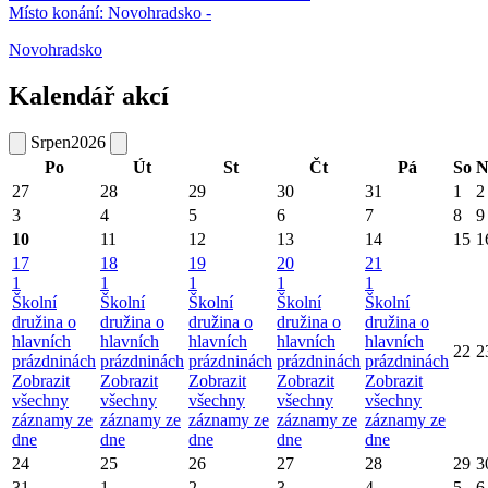
Místo konání:
Novohradsko -
Novohradsko
Kalendář akcí
Srpen
2026
Po
Út
St
Čt
Pá
So
N
27
28
29
30
31
1
2
3
4
5
6
7
8
9
10
11
12
13
14
15
1
17
18
19
20
21
1
1
1
1
1
Školní
Školní
Školní
Školní
Školní
družina o
družina o
družina o
družina o
družina o
hlavních
hlavních
hlavních
hlavních
hlavních
22
2
prázdninách
prázdninách
prázdninách
prázdninách
prázdninách
Zobrazit
Zobrazit
Zobrazit
Zobrazit
Zobrazit
všechny
všechny
všechny
všechny
všechny
záznamy ze
záznamy ze
záznamy ze
záznamy ze
záznamy ze
dne
dne
dne
dne
dne
24
25
26
27
28
29
3
31
1
2
3
4
5
6