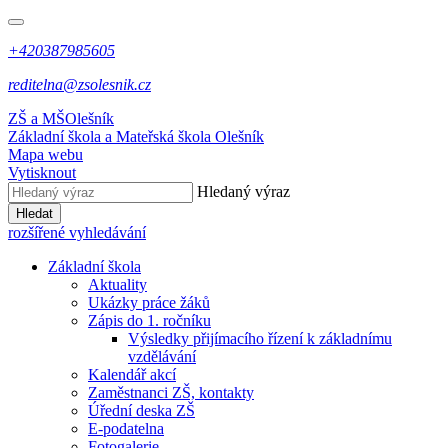
+420387985605
reditelna@zsolesnik.cz
ZŠ a MŠ
Olešník
Základní škola a Mateřská škola
Olešník
Mapa webu
Vytisknout
Hledaný výraz
Hledat
rozšířené vyhledávání
Základní škola
Aktuality
Ukázky práce žáků
Zápis do 1. ročníku
Výsledky přijímacího řízení k základnímu
vzdělávání
Kalendář akcí
Zaměstnanci ZŠ, kontakty
Úřední deska ZŠ
E-podatelna
Fotogalerie