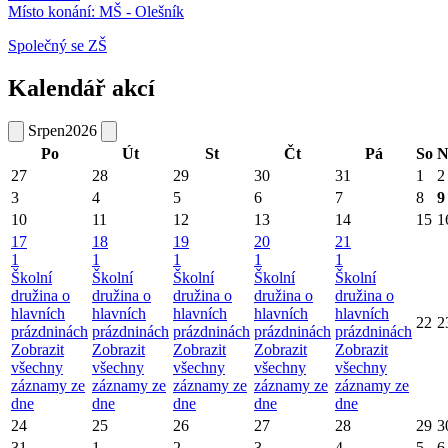
Místo konání:
MŠ - Olešník
Společný se ZŠ
Kalendář akcí
Srpen
2026
Po
Út
St
Čt
Pá
So
N
27
28
29
30
31
1
2
3
4
5
6
7
8
9
10
11
12
13
14
15
1
17
18
19
20
21
1
1
1
1
1
Školní
Školní
Školní
Školní
Školní
družina o
družina o
družina o
družina o
družina o
hlavních
hlavních
hlavních
hlavních
hlavních
22
2
prázdninách
prázdninách
prázdninách
prázdninách
prázdninách
Zobrazit
Zobrazit
Zobrazit
Zobrazit
Zobrazit
všechny
všechny
všechny
všechny
všechny
záznamy ze
záznamy ze
záznamy ze
záznamy ze
záznamy ze
dne
dne
dne
dne
dne
24
25
26
27
28
29
3
31
1
2
3
4
5
6