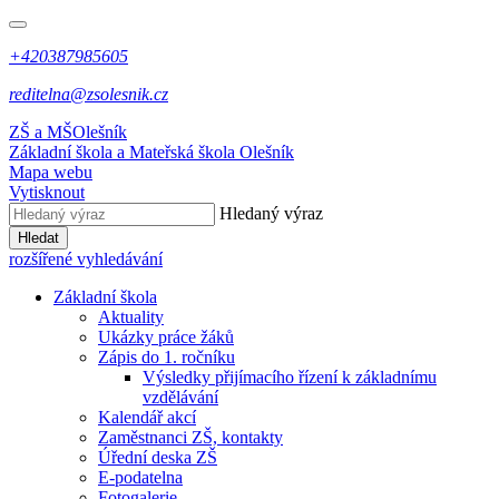
+420387985605
reditelna@zsolesnik.cz
ZŠ a MŠ
Olešník
Základní škola a Mateřská škola
Olešník
Mapa webu
Vytisknout
Hledaný výraz
Hledat
rozšířené vyhledávání
Základní škola
Aktuality
Ukázky práce žáků
Zápis do 1. ročníku
Výsledky přijímacího řízení k základnímu
vzdělávání
Kalendář akcí
Zaměstnanci ZŠ, kontakty
Úřední deska ZŠ
E-podatelna
Fotogalerie