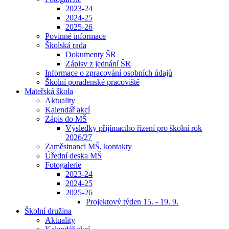
2023-24
2024-25
2025-26
Povinné informace
Školská rada
Dokumenty ŠR
Zápisy z jednání ŠR
Informace o zpracování osobních údajů
Školní poradenské pracoviště
Mateřská škola
Aktuality
Kalendář akcí
Zápis do MŠ
Výsledky přijímacího řízení pro školní rok
2026/27
Zaměstnanci MŠ, kontakty
Úřední deska MŠ
Fotogalerie
2023-24
2024-25
2025-26
Projektový týden 15. - 19. 9.
Školní družina
Aktuality