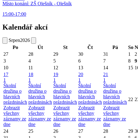
Místo konání:
ZŠ Olešník - Olešník
15:00-17:00
Kalendář akcí
Srpen
2026
Po
Út
St
Čt
Pá
So
N
27
28
29
30
31
1
2
3
4
5
6
7
8
9
10
11
12
13
14
15
1
17
18
19
20
21
1
1
1
1
1
Školní
Školní
Školní
Školní
Školní
družina o
družina o
družina o
družina o
družina o
hlavních
hlavních
hlavních
hlavních
hlavních
22
2
prázdninách
prázdninách
prázdninách
prázdninách
prázdninách
Zobrazit
Zobrazit
Zobrazit
Zobrazit
Zobrazit
všechny
všechny
všechny
všechny
všechny
záznamy ze
záznamy ze
záznamy ze
záznamy ze
záznamy ze
dne
dne
dne
dne
dne
24
25
26
27
28
29
3
31
1
2
3
4
5
6