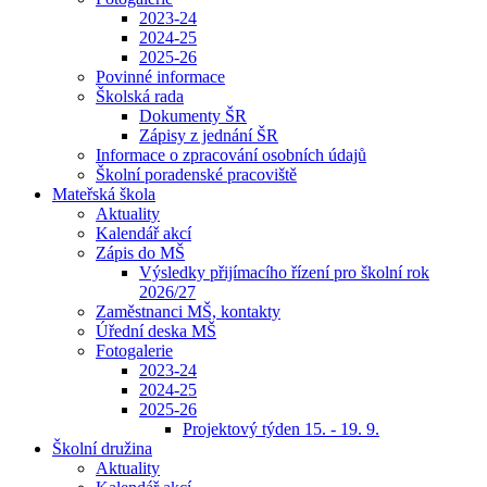
2023-24
2024-25
2025-26
Povinné informace
Školská rada
Dokumenty ŠR
Zápisy z jednání ŠR
Informace o zpracování osobních údajů
Školní poradenské pracoviště
Mateřská škola
Aktuality
Kalendář akcí
Zápis do MŠ
Výsledky přijímacího řízení pro školní rok
2026/27
Zaměstnanci MŠ, kontakty
Úřední deska MŠ
Fotogalerie
2023-24
2024-25
2025-26
Projektový týden 15. - 19. 9.
Školní družina
Aktuality