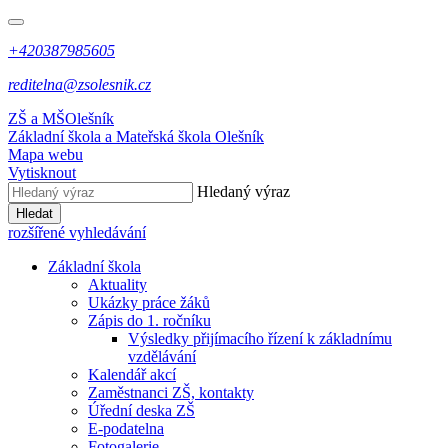
+420387985605
reditelna@zsolesnik.cz
ZŠ a MŠ
Olešník
Základní škola a Mateřská škola
Olešník
Mapa webu
Vytisknout
Hledaný výraz
Hledat
rozšířené vyhledávání
Základní škola
Aktuality
Ukázky práce žáků
Zápis do 1. ročníku
Výsledky přijímacího řízení k základnímu
vzdělávání
Kalendář akcí
Zaměstnanci ZŠ, kontakty
Úřední deska ZŠ
E-podatelna
Fotogalerie