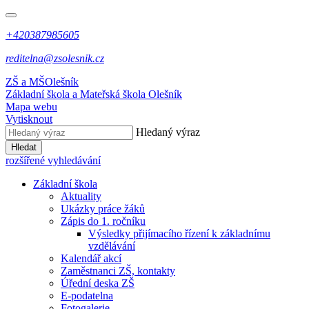
+420387985605
reditelna@zsolesnik.cz
ZŠ a MŠ
Olešník
Základní škola a Mateřská škola
Olešník
Mapa webu
Vytisknout
Hledaný výraz
Hledat
rozšířené vyhledávání
Základní škola
Aktuality
Ukázky práce žáků
Zápis do 1. ročníku
Výsledky přijímacího řízení k základnímu
vzdělávání
Kalendář akcí
Zaměstnanci ZŠ, kontakty
Úřední deska ZŠ
E-podatelna
Fotogalerie