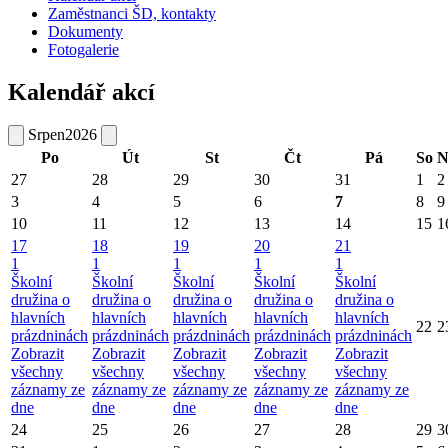
Zaměstnanci ŠD, kontakty
Dokumenty
Fotogalerie
Kalendář akcí
Srpen
2026
Po
Út
St
Čt
Pá
So
N
27
28
29
30
31
1
2
3
4
5
6
7
8
9
10
11
12
13
14
15
1
17
18
19
20
21
1
1
1
1
1
Školní
Školní
Školní
Školní
Školní
družina o
družina o
družina o
družina o
družina o
hlavních
hlavních
hlavních
hlavních
hlavních
22
2
prázdninách
prázdninách
prázdninách
prázdninách
prázdninách
Zobrazit
Zobrazit
Zobrazit
Zobrazit
Zobrazit
všechny
všechny
všechny
všechny
všechny
záznamy ze
záznamy ze
záznamy ze
záznamy ze
záznamy ze
dne
dne
dne
dne
dne
24
25
26
27
28
29
3