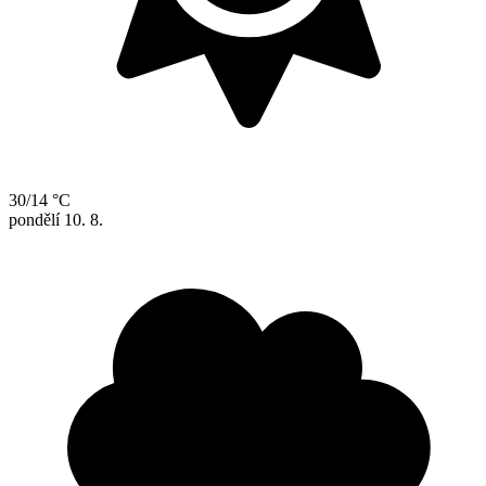
30/14 °C
pondělí
10. 8.