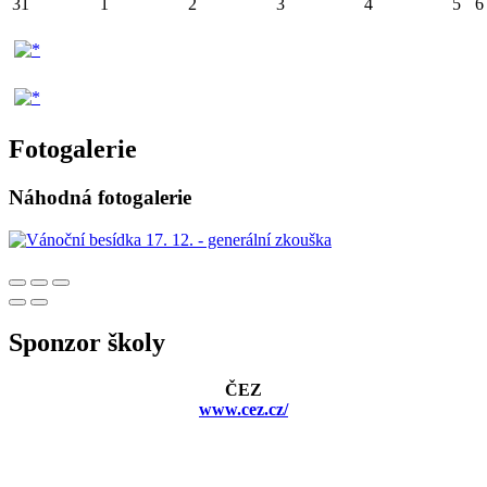
31
1
2
3
4
5
6
Fotogalerie
Náhodná fotogalerie
Sponzor školy
ČEZ
www.cez.cz/