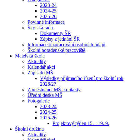
2023-24
2024-25
2025-26
Povinné informace
Školská rada
Dokumenty ŠR
Zápisy z jednání ŠR
Informace o zpracování osobních údajů
Školní poradenské pracoviště
Mateřská škola
Aktuality
Kalendář akcí
Zápis do MŠ
Výsledky přijímacího řízení pro školní rok
2026/27
Zaměstnanci MŠ, kontakty
Úřední deska MŠ
Fotogalerie
2023-24
2024-25
2025-26
Projektový týden 15. - 19. 9.
Školní družina
Aktuality