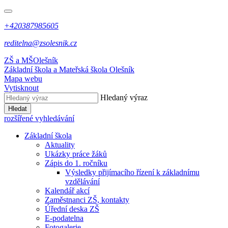
+420387985605
reditelna@zsolesnik.cz
ZŠ a MŠ
Olešník
Základní škola a Mateřská škola
Olešník
Mapa webu
Vytisknout
Hledaný výraz
Hledat
rozšířené vyhledávání
Základní škola
Aktuality
Ukázky práce žáků
Zápis do 1. ročníku
Výsledky přijímacího řízení k základnímu
vzdělávání
Kalendář akcí
Zaměstnanci ZŠ, kontakty
Úřední deska ZŠ
E-podatelna
Fotogalerie