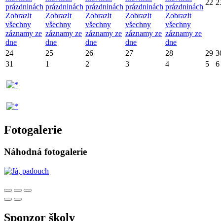
22
2
prázdninách
prázdninách
prázdninách
prázdninách
prázdninách
Zobrazit
Zobrazit
Zobrazit
Zobrazit
Zobrazit
všechny
všechny
všechny
všechny
všechny
záznamy ze
záznamy ze
záznamy ze
záznamy ze
záznamy ze
dne
dne
dne
dne
dne
24
25
26
27
28
29
3
31
1
2
3
4
5
6
Fotogalerie
Náhodná fotogalerie
Sponzor školy