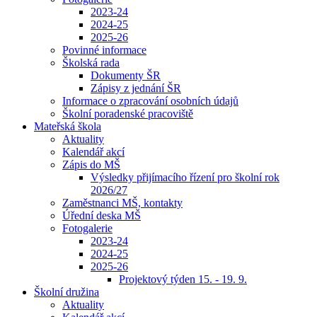
2023-24
2024-25
2025-26
Povinné informace
Školská rada
Dokumenty ŠR
Zápisy z jednání ŠR
Informace o zpracování osobních údajů
Školní poradenské pracoviště
Mateřská škola
Aktuality
Kalendář akcí
Zápis do MŠ
Výsledky přijímacího řízení pro školní rok
2026/27
Zaměstnanci MŠ, kontakty
Úřední deska MŠ
Fotogalerie
2023-24
2024-25
2025-26
Projektový týden 15. - 19. 9.
Školní družina
Aktuality