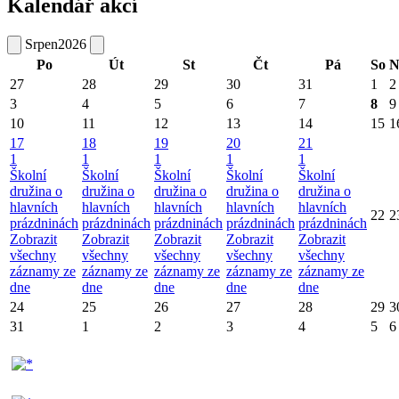
Kalendář akcí
Srpen
2026
Po
Út
St
Čt
Pá
So
N
27
28
29
30
31
1
2
3
4
5
6
7
8
9
10
11
12
13
14
15
1
17
18
19
20
21
1
1
1
1
1
Školní
Školní
Školní
Školní
Školní
družina o
družina o
družina o
družina o
družina o
hlavních
hlavních
hlavních
hlavních
hlavních
22
2
prázdninách
prázdninách
prázdninách
prázdninách
prázdninách
Zobrazit
Zobrazit
Zobrazit
Zobrazit
Zobrazit
všechny
všechny
všechny
všechny
všechny
záznamy ze
záznamy ze
záznamy ze
záznamy ze
záznamy ze
dne
dne
dne
dne
dne
24
25
26
27
28
29
3
31
1
2
3
4
5
6