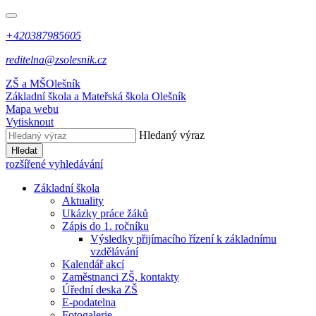
+420387985605
reditelna@zsolesnik.cz
ZŠ a MŠ
Olešník
Základní škola a Mateřská škola
Olešník
Mapa webu
Vytisknout
Hledaný výraz
Hledat
rozšířené vyhledávání
Základní škola
Aktuality
Ukázky práce žáků
Zápis do 1. ročníku
Výsledky přijímacího řízení k základnímu
vzdělávání
Kalendář akcí
Zaměstnanci ZŠ, kontakty
Úřední deska ZŠ
E-podatelna
Fotogalerie