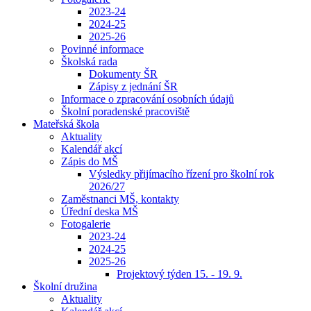
2023-24
2024-25
2025-26
Povinné informace
Školská rada
Dokumenty ŠR
Zápisy z jednání ŠR
Informace o zpracování osobních údajů
Školní poradenské pracoviště
Mateřská škola
Aktuality
Kalendář akcí
Zápis do MŠ
Výsledky přijímacího řízení pro školní rok
2026/27
Zaměstnanci MŠ, kontakty
Úřední deska MŠ
Fotogalerie
2023-24
2024-25
2025-26
Projektový týden 15. - 19. 9.
Školní družina
Aktuality