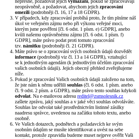
nepřesné, požadovat jejich
vymazání
, pokud se zpracovávají
neoprávněně, a požadovat, abychom jejich
zpracování
omezili
(podrobněji čl. 16, 17 a 18 GDPR).
V případech, kdy zpracování probíhá proto, že tím plníme náš
úkol ve veřejném zájmu nebo při výkonu veřejné moci,
kterým jsme pověřeni [čl. 6 odst. 1 písm. e) GDPR], anebo
kvůli našemu oprávněnému zájmu [čl. 6 odst. 1 písm. f)
GDPR], máte právo podat proti tomuto zpracování
tzv.
námitku
(podrobněji čl. 21 GDPR).
Máte právo se o zpracování svých osobních údajů dozvědět
informace
(podrobněji viz čl. 13 a 14 GDPR), vztahující
se k jednotlivým agendám (k jednotlivým účelům zpracování
vašich osobních údajů). Jejich obecný přehled zveřejňujeme
níže.
Pokud je zpracování Vašich osobních údajů založeno na tom,
že jste nám k němu udělili
souhlas
(čl. 6 odst. 1 písm. anebo
čl. 9 odst. 2 písm. a GDPR), máte právo tento souhlas kdykoli
odvolat
. Na e-mailovou adresu
reditel@zsmsolesnik.cz
zašlete zprávu, jaký souhlas a v jaké věci souhlas odvoláváte.
Souhlas lze odvolat také prostřednictvím listinné zásilky
naadresu správce, uvedenou na začátku tohoto textu, anebo
osobně.
Ve Vašich dotazech, podnětech a požadavcích ke svým
osobním údajům se musíte identifikovat a uvést na sebe
kontakt, protože zpravidla budeme muset nejprve ověřit Vaši