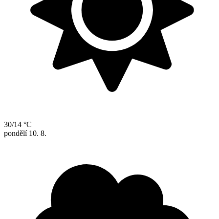
30/14 °C
pondělí
10. 8.