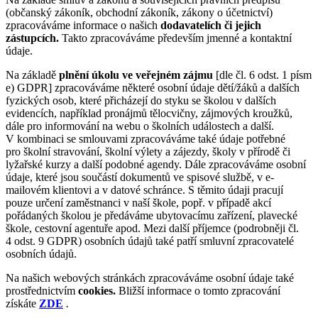
(občanský zákoník, obchodní zákoník, zákony o účetnictví)
zpracováváme informace o našich
dodavatelích či jejich
zástupcích.
Takto zpracováváme především jmenné a kontaktní
údaje.
Na základě
plnění úkolu ve veřejném zájmu
[dle čl. 6 odst. 1 písm
e) GDPR] zpracováváme některé osobní údaje dětí/žáků a dalších
fyzických osob, které přicházejí do styku se školou v dalších
evidencích, například pronájmů tělocvičny, zájmových kroužků,
dále pro informování na webu o školních událostech a další.
V kombinaci se smlouvami zpracováváme také údaje potřebné
pro školní stravování, školní výlety a zájezdy, školy v přírodě či
lyžařské kurzy a další podobné agendy. Dále zpracováváme osobní
údaje, které jsou součástí dokumentů ve spisové službě, v e-
mailovém klientovi a v datové schránce. S těmito údaji pracují
pouze určení zaměstnanci v naší škole, popř. v případě akcí
pořádaných školou je předáváme ubytovacímu zařízení, plavecké
škole, cestovní agentuře apod. Mezi další příjemce (podrobněji čl.
4 odst. 9 GDPR) osobních údajů také patří smluvní zpracovatelé
osobních údajů.
Na našich webových stránkách zpracováváme osobní údaje také
prostřednictvím
cookies.
Bližší informace o tomto zpracování
získáte
ZDE
.