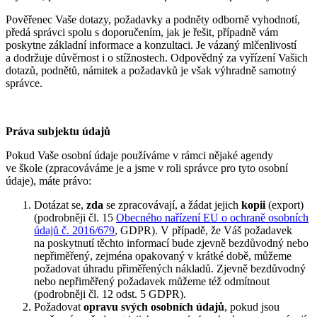
Pověřenec Vaše dotazy, požadavky a podněty odborně vyhodnotí,
předá správci spolu s doporučením, jak je řešit, případně vám
poskytne základní informace a konzultaci. Je vázaný mlčenlivostí
a dodržuje důvěrnost i o stížnostech. Odpovědný za vyřízení Vašich
dotazů, podnětů, námitek a požadavků je však výhradně samotný
správce.
Práva subjektu údajů
Pokud Vaše osobní údaje používáme v rámci nějaké agendy
ve škole (zpracováváme je a jsme v roli správce pro tyto osobní
údaje), máte právo:
Dotázat se,
zda
se zpracovávají, a žádat jejich
kopii
(export)
(podrobněji čl. 15
Obecného nařízení EU o ochraně osobních
údajů č. 2016/679
, GDPR). V případě, že Váš požadavek
na poskytnutí těchto informací bude zjevně bezdůvodný nebo
nepřiměřený, zejména opakovaný v krátké době, můžeme
požadovat úhradu přiměřených nákladů. Zjevně bezdůvodný
nebo nepřiměřený požadavek můžeme též odmítnout
(podrobněji čl. 12 odst. 5 GDPR).
Požadovat
opravu svých osobních údajů
, pokud jsou