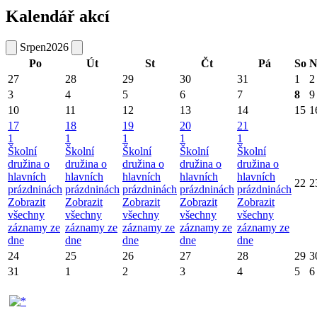
Kalendář akcí
Srpen
2026
Po
Út
St
Čt
Pá
So
N
27
28
29
30
31
1
2
3
4
5
6
7
8
9
10
11
12
13
14
15
1
17
18
19
20
21
1
1
1
1
1
Školní
Školní
Školní
Školní
Školní
družina o
družina o
družina o
družina o
družina o
hlavních
hlavních
hlavních
hlavních
hlavních
22
2
prázdninách
prázdninách
prázdninách
prázdninách
prázdninách
Zobrazit
Zobrazit
Zobrazit
Zobrazit
Zobrazit
všechny
všechny
všechny
všechny
všechny
záznamy ze
záznamy ze
záznamy ze
záznamy ze
záznamy ze
dne
dne
dne
dne
dne
24
25
26
27
28
29
3
31
1
2
3
4
5
6