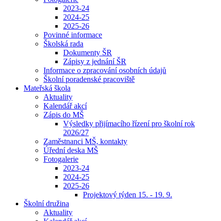
2023-24
2024-25
2025-26
Povinné informace
Školská rada
Dokumenty ŠR
Zápisy z jednání ŠR
Informace o zpracování osobních údajů
Školní poradenské pracoviště
Mateřská škola
Aktuality
Kalendář akcí
Zápis do MŠ
Výsledky přijímacího řízení pro školní rok
2026/27
Zaměstnanci MŠ, kontakty
Úřední deska MŠ
Fotogalerie
2023-24
2024-25
2025-26
Projektový týden 15. - 19. 9.
Školní družina
Aktuality