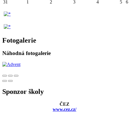
31
1
2
3
4
5
6
Fotogalerie
Náhodná fotogalerie
Sponzor školy
ČEZ
www.cez.cz/