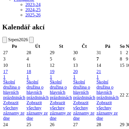
2023-24
2024-25
2025-26
Kalendář akcí
Srpen
2026
Po
Út
St
Čt
Pá
So
N
27
28
29
30
31
1
2
3
4
5
6
7
8
9
10
11
12
13
14
15
1
17
18
19
20
21
1
1
1
1
1
Školní
Školní
Školní
Školní
Školní
družina o
družina o
družina o
družina o
družina o
hlavních
hlavních
hlavních
hlavních
hlavních
22
2
prázdninách
prázdninách
prázdninách
prázdninách
prázdninách
Zobrazit
Zobrazit
Zobrazit
Zobrazit
Zobrazit
všechny
všechny
všechny
všechny
všechny
záznamy ze
záznamy ze
záznamy ze
záznamy ze
záznamy ze
dne
dne
dne
dne
dne
24
25
26
27
28
29
3