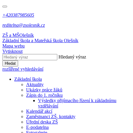
+420387985605
reditelna@zsolesnik.cz
ZŠ a MŠ
Olešník
Základní škola a Mateřská škola
Olešník
Mapa webu
Vytisknout
Hledaný výraz
Hledat
rozšířené vyhledávání
Základní škola
Aktuality
Ukázky práce žáků
Zápis do 1. ročníku
Výsledky přijímacího řízení k základnímu
vzdělávání
Kalendář akcí
Zaměstnanci ZŠ, kontakty
Úřední deska ZŠ
E-podatelna
Fotogalerie