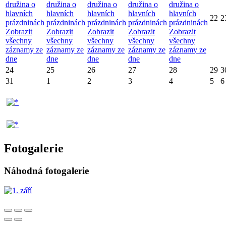
družina o
družina o
družina o
družina o
družina o
hlavních
hlavních
hlavních
hlavních
hlavních
22
2
prázdninách
prázdninách
prázdninách
prázdninách
prázdninách
Zobrazit
Zobrazit
Zobrazit
Zobrazit
Zobrazit
všechny
všechny
všechny
všechny
všechny
záznamy ze
záznamy ze
záznamy ze
záznamy ze
záznamy ze
dne
dne
dne
dne
dne
24
25
26
27
28
29
3
31
1
2
3
4
5
6
Fotogalerie
Náhodná fotogalerie