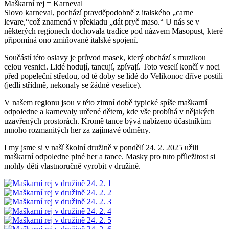
Maškarní rej = Karneval
Slovo karneval, pochází pravděpodobně z italského „carne
levare,“což znamená v překladu „dát pryč maso.“ U nás se v
některých regionech dochovala tradice pod názvem Masopust, které
připomíná ono zmiňované italské spojení.
Součástí této oslavy je průvod masek, který obchází s muzikou
celou vesnici. Lidé hodují, tancují, zpívají. Toto veselí končí v noci
před popeleční středou, od té doby se lidé do Velikonoc dříve postili
(jedli střídmě, nekonaly se žádné veselice).
V našem regionu jsou v této zimní době typické spíše maškarní
odpoledne a karnevaly určené dětem, kde vše probíhá v nějakých
uzavřených prostorách. Kromě tance bývá nabízeno účastníkům
mnoho rozmanitých her za zajímavé odměny.
I my jsme si v naší školní družině v pondělí 24. 2. 2025 užili
maškarní odpoledne plné her a tance. Masky pro tuto příležitost si
mohly děti vlastnoručně vyrobit v družině.