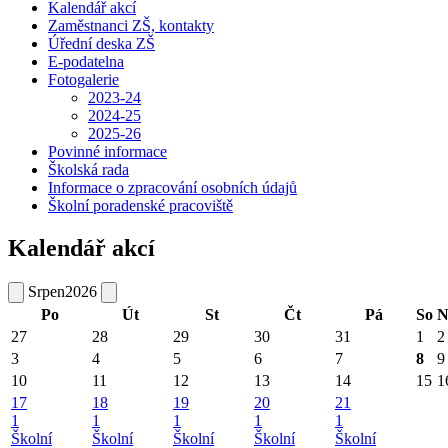
Kalendář akcí
Zaměstnanci ZŠ, kontakty
Úřední deska ZŠ
E-podatelna
Fotogalerie
2023-24
2024-25
2025-26
Povinné informace
Školská rada
Informace o zpracování osobních údajů
Školní poradenské pracoviště
Kalendář akcí
Srpen
2026
Po
Út
St
Čt
Pá
So
N
27
28
29
30
31
1
2
3
4
5
6
7
8
9
10
11
12
13
14
15
1
17
18
19
20
21
1
1
1
1
1
Školní
Školní
Školní
Školní
Školní