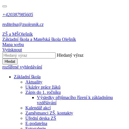
+420387985605
reditelna@zsolesnik.cz
ZŠ a MŠ
Olešník
Základní škola a Mateřská škola
Olešník
Mapa webu
Vytisknout
Hledaný výraz
Hledat
rozšířené vyhledávání
Základní škola
Aktuality
Ukázky práce žáků
Zápis do 1. ročníku
Výsledky přijímacího řízení k základnímu
vzdělávání
Kalendář akcí
Zaměstnanci ZŠ, kontakty
Úřední deska ZŠ
E-podatelna
Fotogalerie