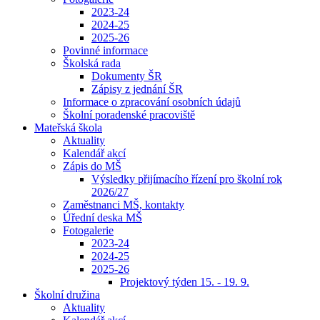
2023-24
2024-25
2025-26
Povinné informace
Školská rada
Dokumenty ŠR
Zápisy z jednání ŠR
Informace o zpracování osobních údajů
Školní poradenské pracoviště
Mateřská škola
Aktuality
Kalendář akcí
Zápis do MŠ
Výsledky přijímacího řízení pro školní rok
2026/27
Zaměstnanci MŠ, kontakty
Úřední deska MŠ
Fotogalerie
2023-24
2024-25
2025-26
Projektový týden 15. - 19. 9.
Školní družina
Aktuality