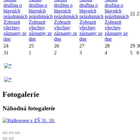
družina o
družina o
družina o
družina o
družina o
hlavních
hlavních
hlavních
hlavních
hlavních
22
2
prázdninách
prázdninách
prázdninách
prázdninách
prázdninách
Zobrazit
Zobrazit
Zobrazit
Zobrazit
Zobrazit
všechny
všechny
všechny
všechny
všechny
záznamy ze
záznamy ze
záznamy ze
záznamy ze
záznamy ze
dne
dne
dne
dne
dne
24
25
26
27
28
29
3
31
1
2
3
4
5
6
Fotogalerie
Náhodná fotogalerie