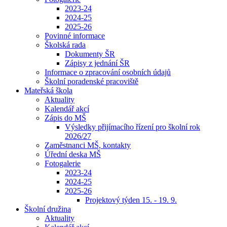
2023-24
2024-25
2025-26
Povinné informace
Školská rada
Dokumenty ŠR
Zápisy z jednání ŠR
Informace o zpracování osobních údajů
Školní poradenské pracoviště
Mateřská škola
Aktuality
Kalendář akcí
Zápis do MŠ
Výsledky přijímacího řízení pro školní rok
2026/27
Zaměstnanci MŠ, kontakty
Úřední deska MŠ
Fotogalerie
2023-24
2024-25
2025-26
Projektový týden 15. - 19. 9.
Školní družina
Aktuality