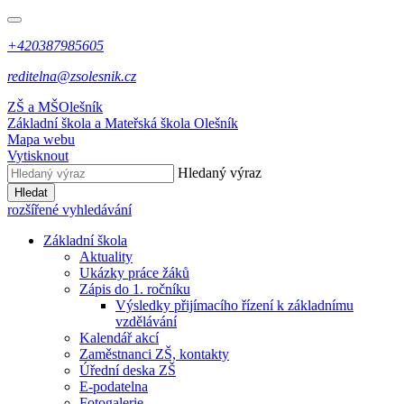
+420387985605
reditelna@zsolesnik.cz
ZŠ a MŠ
Olešník
Základní škola a Mateřská škola
Olešník
Mapa webu
Vytisknout
Hledaný výraz
Hledat
rozšířené vyhledávání
Základní škola
Aktuality
Ukázky práce žáků
Zápis do 1. ročníku
Výsledky přijímacího řízení k základnímu
vzdělávání
Kalendář akcí
Zaměstnanci ZŠ, kontakty
Úřední deska ZŠ
E-podatelna
Fotogalerie