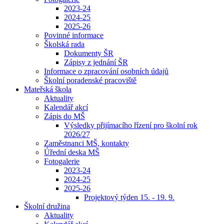
2023-24
2024-25
2025-26
Povinné informace
Školská rada
Dokumenty ŠR
Zápisy z jednání ŠR
Informace o zpracování osobních údajů
Školní poradenské pracoviště
Mateřská škola
Aktuality
Kalendář akcí
Zápis do MŠ
Výsledky přijímacího řízení pro školní rok
2026/27
Zaměstnanci MŠ, kontakty
Úřední deska MŠ
Fotogalerie
2023-24
2024-25
2025-26
Projektový týden 15. - 19. 9.
Školní družina
Aktuality