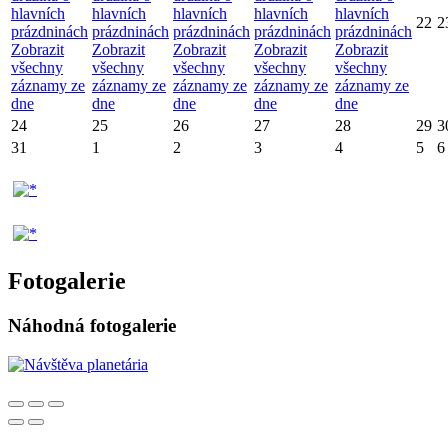
hlavních
hlavních
hlavních
hlavních
hlavních
22
2
prázdninách
prázdninách
prázdninách
prázdninách
prázdninách
Zobrazit
Zobrazit
Zobrazit
Zobrazit
Zobrazit
všechny
všechny
všechny
všechny
všechny
záznamy ze
záznamy ze
záznamy ze
záznamy ze
záznamy ze
dne
dne
dne
dne
dne
24
25
26
27
28
29
3
31
1
2
3
4
5
6
Fotogalerie
Náhodná fotogalerie