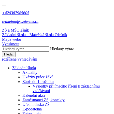
+420387985605
reditelna@zsolesnik.cz
ZŠ a MŠ
Olešník
Základní škola a Mateřská škola
Olešník
Mapa webu
Vytisknout
Hledaný výraz
Hledat
rozšířené vyhledávání
Základní škola
Aktuality
Ukázky práce žáků
Zápis do 1. ročníku
Výsledky přijímacího řízení k základnímu
vzdělávání
Kalendář akcí
Zaměstnanci ZŠ, kontakty
Úřední deska ZŠ
E-podatelna
Fotogalerie