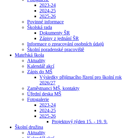
2023-24
2024-25
2025-26
Povinné informace
Školská rada
Dokumenty ŠR
Zápisy z jednání ŠR
Informace o zpracování osobních údajů
Školní poradenské pracoviště
Mateřská škola
Aktuality
Kalendář akcí
Zápis do MŠ
Výsledky přijímacího řízení pro školní rok
2026/27
Zaměstnanci MŠ, kontakty
Úřední deska MŠ
Fotogalerie
2023-24
2024-25
2025-26
Projektový týden 15. - 19. 9.
Školní družina
Aktuality