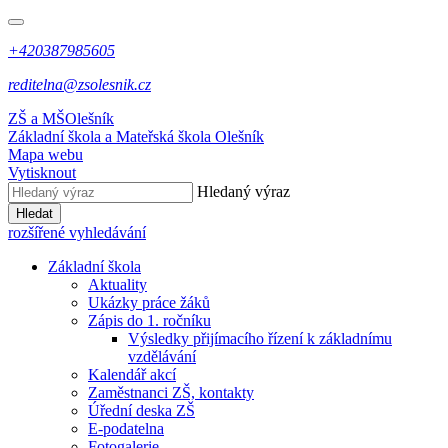
+420387985605
reditelna@zsolesnik.cz
ZŠ a MŠ
Olešník
Základní škola a Mateřská škola
Olešník
Mapa webu
Vytisknout
Hledaný výraz
Hledat
rozšířené vyhledávání
Základní škola
Aktuality
Ukázky práce žáků
Zápis do 1. ročníku
Výsledky přijímacího řízení k základnímu
vzdělávání
Kalendář akcí
Zaměstnanci ZŠ, kontakty
Úřední deska ZŠ
E-podatelna
Fotogalerie