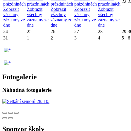
22
2
prázdninách
prázdninách
prázdninách
prázdninách
prázdninách
Zobrazit
Zobrazit
Zobrazit
Zobrazit
Zobrazit
všechny
všechny
všechny
všechny
všechny
záznamy ze
záznamy ze
záznamy ze
záznamy ze
záznamy ze
dne
dne
dne
dne
dne
24
25
26
27
28
29
3
31
1
2
3
4
5
6
Fotogalerie
Náhodná fotogalerie
Sponzor školy